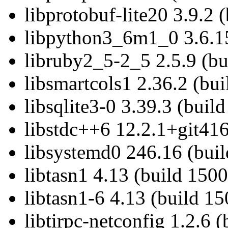
libprotobuf-lite20 3.9.2 
libpython3_6m1_0 3.6.15
libruby2_5-2_5 2.5.9 (bu
libsmartcols1 2.36.2 (bu
libsqlite3-0 3.39.3 (buil
libstdc++6 12.2.1+git416
libsystemd0 246.16 (bui
libtasn1 4.13 (build 1500
libtasn1-6 4.13 (build 15
libtirpc-netconfig 1.2.6 