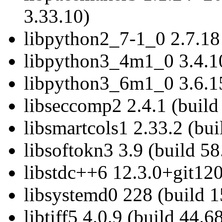
3.33.10)
libpython2_7-1_0 2.7.18 
libpython3_4m1_0 3.4.10
libpython3_6m1_0 3.6.15
libseccomp2 2.4.1 (build
libsmartcols1 2.33.2 (bui
libsoftokn3 3.9 (build 58
libstdc++6 12.3.0+git120
libsystemd0 228 (build 1
libtiff5 4.0.9 (build 44.6