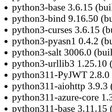
python3-base 3.6.15 (bu
python3-bind 9.16.50 (b
python3-curses 3.6.15 (b
python3-pyasn1 0.4.2 (b
python3-salt 3006.0 (bui
python3-urllib3 1.25.10 
python311-PyJWT 2.8.0 
python311-aiohttp 3.9.3 
python311-azure-core 1.3
python311-base 3.11.15 