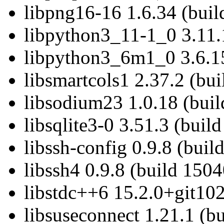
libpng16-16 1.6.34 (buil
libpython3_11-1_0 3.11.
libpython3_6m1_0 3.6.15
libsmartcols1 2.37.2 (bu
libsodium23 1.0.18 (buil
libsqlite3-0 3.51.3 (buil
libssh-config 0.9.8 (buil
libssh4 0.9.8 (build 1504
libstdc++6 15.2.0+git102
libsuseconnect 1.21.1 (b