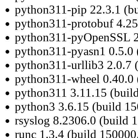
python311-pip 22.3.1 (b
python311-protobuf 4.25
python311-pyOpenSSL 23
python311-pyasn1 0.5.0 
python311-urllib3 2.0.7 
python311-wheel 0.40.0 
python311 3.11.15 (buil
python3 3.6.15 (build 1
rsyslog 8.2306.0 (build 
runc 1.3.4 (build 150000