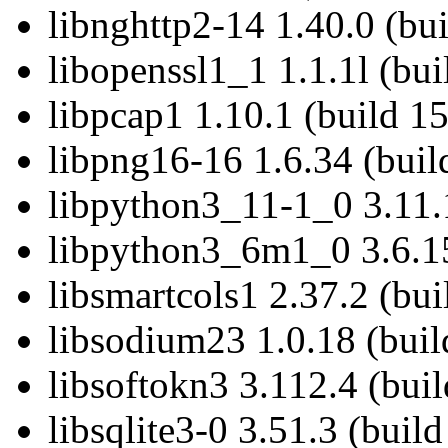
libnghttp2-14 1.40.0 (bu
libopenssl1_1 1.1.1l (bu
libpcap1 1.10.1 (build 1
libpng16-16 1.6.34 (buil
libpython3_11-1_0 3.11.
libpython3_6m1_0 3.6.15
libsmartcols1 2.37.2 (bu
libsodium23 1.0.18 (buil
libsoftokn3 3.112.4 (bui
libsqlite3-0 3.51.3 (buil