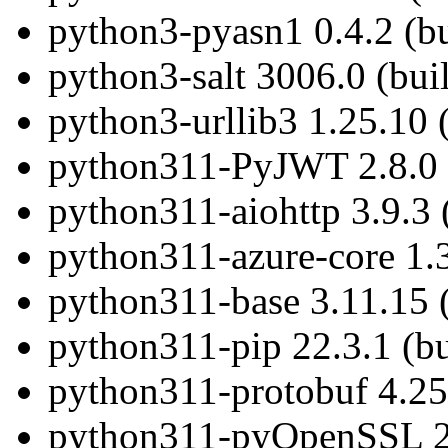
python3-pyasn1 0.4.2 (b
python3-salt 3006.0 (bui
python3-urllib3 1.25.10 
python311-PyJWT 2.8.0 
python311-aiohttp 3.9.3 
python311-azure-core 1.3
python311-base 3.11.15 
python311-pip 22.3.1 (b
python311-protobuf 4.25
python311-pyOpenSSL 23