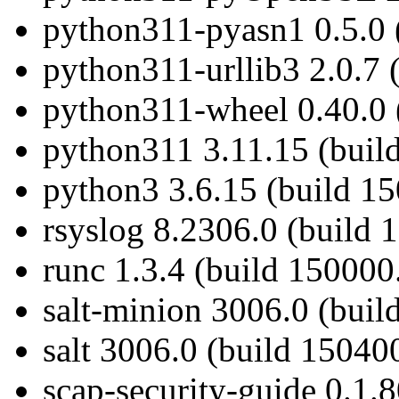
python311-pyasn1 0.5.0 
python311-urllib3 2.0.7 
python311-wheel 0.40.0 
python311 3.11.15 (buil
python3 3.6.15 (build 1
rsyslog 8.2306.0 (build 
runc 1.3.4 (build 150000
salt-minion 3006.0 (buil
salt 3006.0 (build 15040
scap-security-guide 0.1.